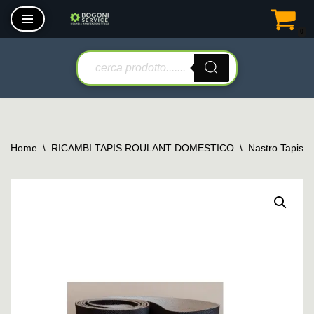
0
Vai
al
contenuto
Home
\
RICAMBI TAPIS ROULANT DOMESTICO
\
Nastro Tapis 