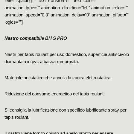
letter_spacing=”” text_transform=”” text_color=””
animation_type=”” animation_direction=”left” animation_color=””
animation_speed=”0.3″ animation_delay=”0″ animation_offset=””
logics=””]
Nastro compatibile BH S PRO
Nastri per tapis roulant per uso domestico, superficie antiscivolo
diamantata in pvc a bassa rumorosità.
Materiale antistatico che annulla la carica elettrostatica.
Riduzione del consumo energetico del tapis roulant.
Si consiglia la lubrificazione con specifico lubrificante spray per
tapis roulant.
Il nastro viene fornito chiuso ad anello pronto per essere