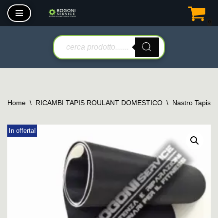
0
Vai
al
contenuto
Home
\
RICAMBI TAPIS ROULANT DOMESTICO
\
Nastro Tapis 
In offerta!