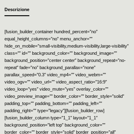
Descrizione
[fusion_builder_container hundred_percent=”no”
equal_height_columns=”no” menu_anchor=””
hide_on_mobile=”small-visibility,medium-visibility,large-visibility”
class=”” id=”” background_color=”” background_image=””
background_position=”center center” background_repeat=”no-
repeat” fade=”no” background_parallax=”none”
parallax_speed=”0.3″ video_mp4=”” video_webm=””
video_ogv=”” video_url=”” video_aspect_ratio=”16:9″
video_loop=”yes” video_mute=”yes” overlay_color=””
video_preview_image=”” border_color=”” border_style=”solid”
padding_top=”” padding_bottom=”” padding_left=””
padding_right=”” type=”legacy”][fusion_builder_row]
[fusion_builder_column type=”1_1″ layout=”1_1″
background_position=”left top” background_color=””
border_color=”” border_style=”solid” border_position=”all”