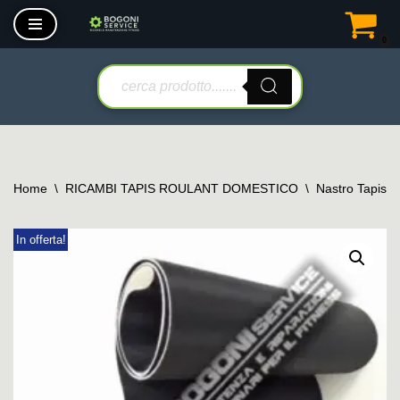
0
Vai
al
contenuto
Home
\
RICAMBI TAPIS ROULANT DOMESTICO
\
Nastro Tapis 
In offerta!