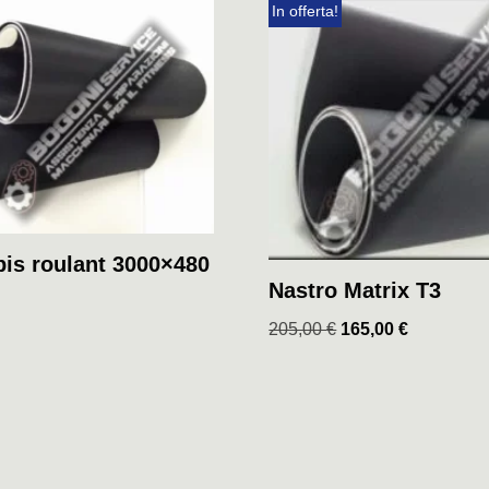
In offerta!
pis roulant 3000×480
Nastro Matrix T3
205,00
€
165,00
€