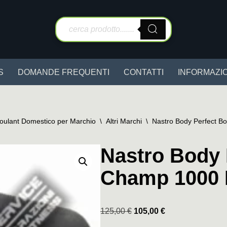
S
DOMANDE FREQUENTI
CONTATTI
INFORMAZIO
Roulant Domestico per Marchio
\
Altri Marchi
\
Nastro Body Perfect 
Nastro Body 
Champ 1000 
125,00
€
105,00
€