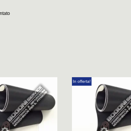
ntato
In offerta!