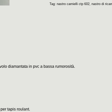
Tag:
nastro carnielli ctp 602
,
nastro di rica
civolo diamantata in pvc a bassa rumorosità.
 per tapis roulant.