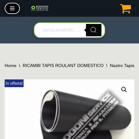
0
Vai
al
contenuto
Home
\
RICAMBI TAPIS ROULANT DOMESTICO
\
Nastro Tapis 
In offerta!