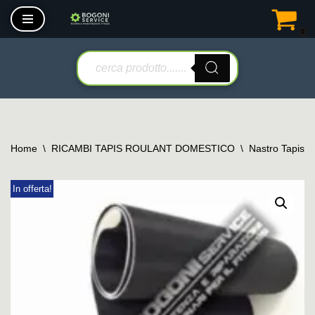
0
Vai
al
contenuto
Home
\
RICAMBI TAPIS ROULANT DOMESTICO
\
Nastro Tapis 
In offerta!