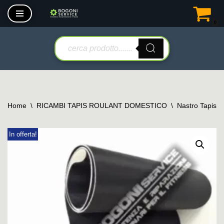
0
Vai
al
contenuto
Home
\
RICAMBI TAPIS ROULANT DOMESTICO
\
Nastro Tapis 
In offerta!