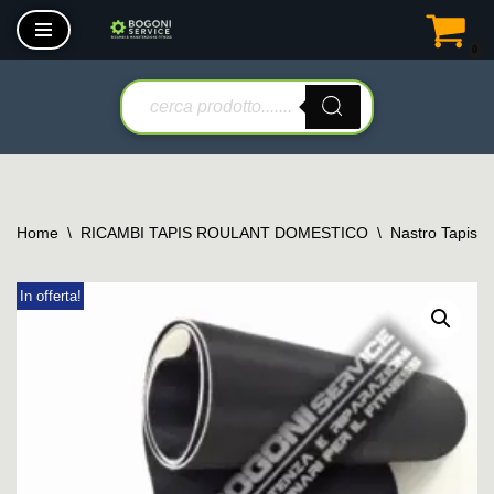
0
Vai
al
contenuto
Home
\
RICAMBI TAPIS ROULANT DOMESTICO
\
Nastro Tapis 
In offerta!