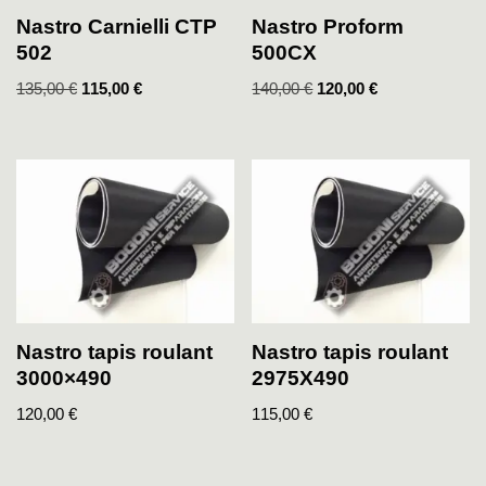
Nastro Carnielli CTP
Nastro Proform
502
500CX
135,00
€
115,00
€
140,00
€
120,00
€
Nastro tapis roulant
Nastro tapis roulant
3000×490
2975X490
120,00
€
115,00
€