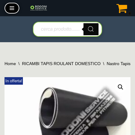
0
Vai
al
contenuto
Home
\
RICAMBI TAPIS ROULANT DOMESTICO
\
Nastro Tapis 
In offerta!