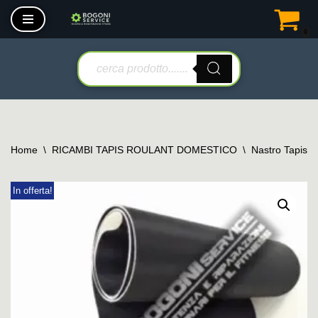
0
Vai
al
contenuto
Home
\
RICAMBI TAPIS ROULANT DOMESTICO
\
Nastro Tapis 
In offerta!