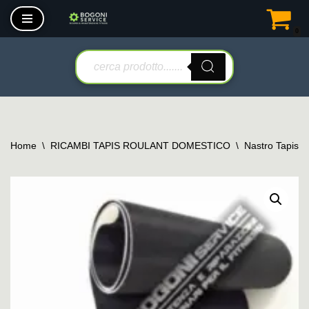
0
Vai
al
contenuto
Home
\
RICAMBI TAPIS ROULANT DOMESTICO
\
Nastro Tapis 