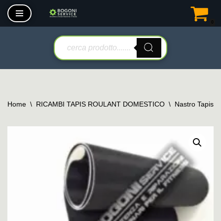
0
Vai
al
contenuto
Home
\
RICAMBI TAPIS ROULANT DOMESTICO
\
Nastro Tapis 