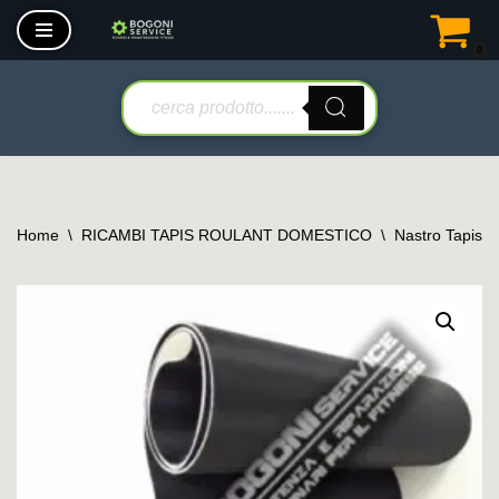
0
Vai
al
contenuto
Home
\
RICAMBI TAPIS ROULANT DOMESTICO
\
Nastro Tapis 