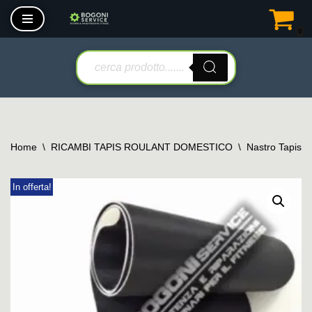
0
Vai
al
contenuto
Home
\
RICAMBI TAPIS ROULANT DOMESTICO
\
Nastro Tapis 
In offerta!