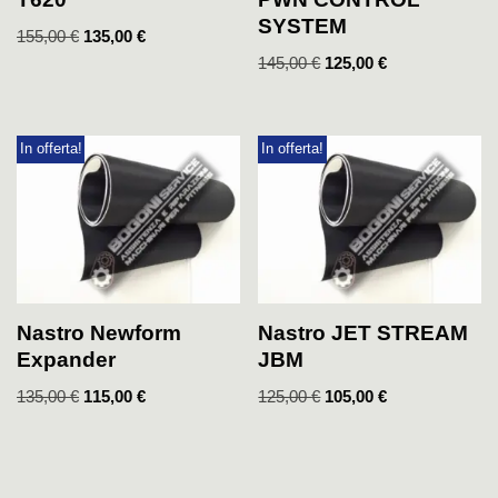
SYSTEM
155,00
€
135,00
€
145,00
€
125,00
€
In offerta!
In offerta!
Nastro Newform
Nastro JET STREAM
Expander
JBM
135,00
€
115,00
€
125,00
€
105,00
€