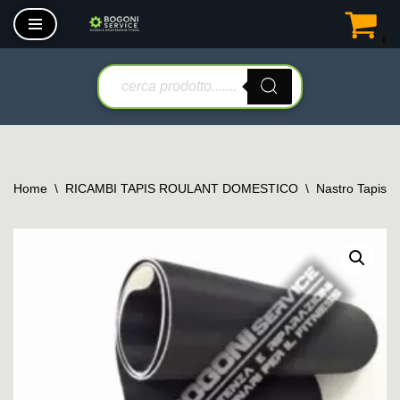
0
Vai
al
contenuto
Home
\
RICAMBI TAPIS ROULANT DOMESTICO
\
Nastro Tapis 