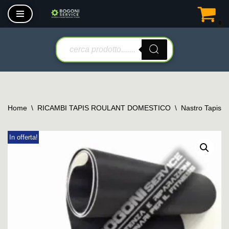
0
Vai
al
contenuto
Home
\
RICAMBI TAPIS ROULANT DOMESTICO
\
Nastro Tapis 
In offerta!