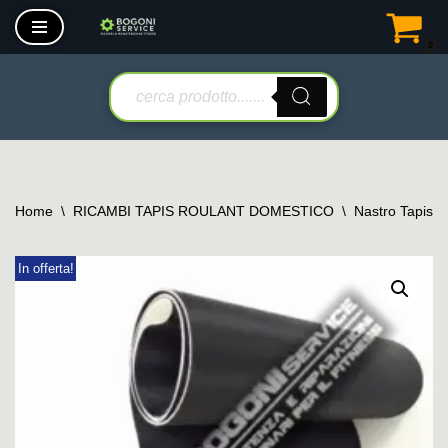
0
Vai
al
contenuto
Home
\
RICAMBI TAPIS ROULANT DOMESTICO
\
Nastro Tapis 
In offerta!