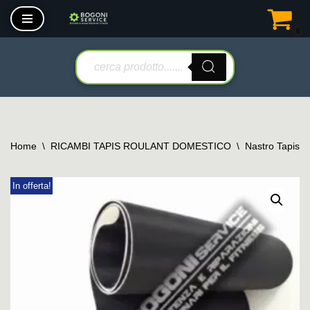
0
Vai
al
contenuto
Home
\
RICAMBI TAPIS ROULANT DOMESTICO
\
Nastro Tapis 
In offerta!