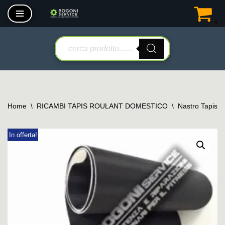
0
Vai
al
contenuto
Home
\
RICAMBI TAPIS ROULANT DOMESTICO
\
Nastro Tapis 
In offerta!