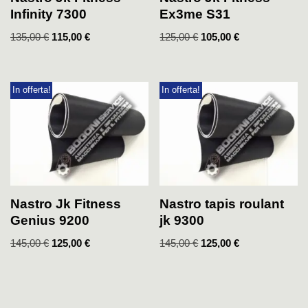
Infinity 7300
Ex3me S31
135,00
€
115,00
€
125,00
€
105,00
€
In offerta!
In offerta!
Nastro Jk Fitness
Nastro tapis roulant
Genius 9200
jk 9300
145,00
€
125,00
€
145,00
€
125,00
€