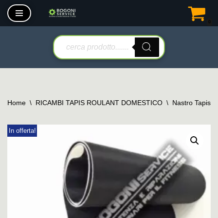
0
Vai
al
contenuto
Home
\
RICAMBI TAPIS ROULANT DOMESTICO
\
Nastro Tapis 
In offerta!