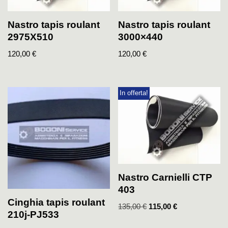
Nastro tapis roulant
Nastro tapis roulant
2975X510
3000×440
120,00
€
120,00
€
In offerta!
Nastro Carnielli CTP
403
Cinghia tapis roulant
135,00
€
115,00
€
210j-PJ533