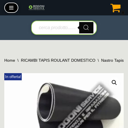
0
Vai
al
contenuto
Home
\
RICAMBI TAPIS ROULANT DOMESTICO
\
Nastro Tapis 
In offerta!