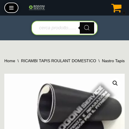
0
Vai
al
contenuto
Home
\
RICAMBI TAPIS ROULANT DOMESTICO
\
Nastro Tapis 