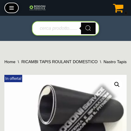
0
Vai
al
contenuto
Home
\
RICAMBI TAPIS ROULANT DOMESTICO
\
Nastro Tapis 
In offerta!