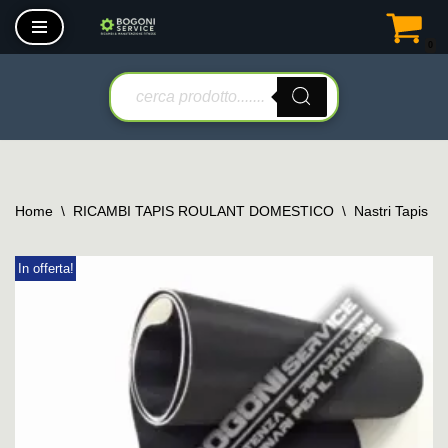
0
Vai
al
contenuto
Home
\
RICAMBI TAPIS ROULANT DOMESTICO
\
Nastri Tapis R
In offerta!