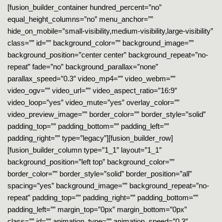
[fusion_builder_container hundred_percent=”no”
equal_height_columns=”no” menu_anchor=””
hide_on_mobile=”small-visibility,medium-visibility,large-visibility”
class=”” id=”” background_color=”” background_image=””
background_position=”center center” background_repeat=”no-
repeat” fade=”no” background_parallax=”none”
parallax_speed=”0.3″ video_mp4=”” video_webm=””
video_ogv=”” video_url=”” video_aspect_ratio=”16:9″
video_loop=”yes” video_mute=”yes” overlay_color=””
video_preview_image=”” border_color=”” border_style=”solid”
padding_top=”” padding_bottom=”” padding_left=””
padding_right=”” type=”legacy”][fusion_builder_row]
[fusion_builder_column type=”1_1″ layout=”1_1″
background_position=”left top” background_color=””
border_color=”” border_style=”solid” border_position=”all”
spacing=”yes” background_image=”” background_repeat=”no-
repeat” padding_top=”” padding_right=”” padding_bottom=””
padding_left=”” margin_top=”0px” margin_bottom=”0px”
class=”” id=”” animation_type=”” animation_speed=”0.3″