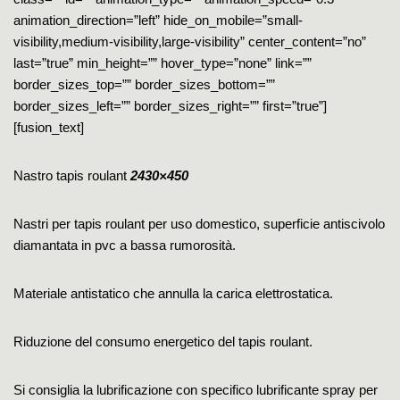
animation_direction=”left” hide_on_mobile=”small-
visibility,medium-visibility,large-visibility” center_content=”no”
last=”true” min_height=”” hover_type=”none” link=””
border_sizes_top=”” border_sizes_bottom=””
border_sizes_left=”” border_sizes_right=”” first=”true”]
[fusion_text]
Nastro tapis roulant
2430×450
Nastri per tapis roulant per uso domestico, superficie antiscivolo
diamantata in pvc a bassa rumorosità.
Materiale antistatico che annulla la carica elettrostatica.
Riduzione del consumo energetico del tapis roulant.
Si consiglia la lubrificazione con specifico lubrificante spray per