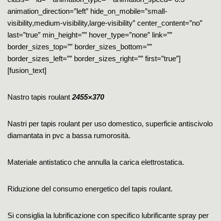
animation_direction=”left” hide_on_mobile=”small-
visibility,medium-visibility,large-visibility” center_content=”no”
last=”true” min_height=”” hover_type=”none” link=””
border_sizes_top=”” border_sizes_bottom=””
border_sizes_left=”” border_sizes_right=”” first=”true”]
[fusion_text]
Nastro tapis roulant
2455×370
Nastri per tapis roulant per uso domestico, superficie antiscivolo
diamantata in pvc a bassa rumorosità.
Materiale antistatico che annulla la carica elettrostatica.
Riduzione del consumo energetico del tapis roulant.
Si consiglia la lubrificazione con specifico lubrificante spray per