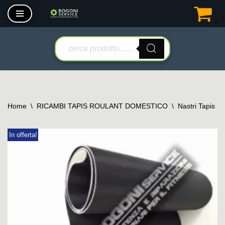
0
Vai
al
contenuto
Home
\
RICAMBI TAPIS ROULANT DOMESTICO
\
Nastri Tapis R
In offerta!