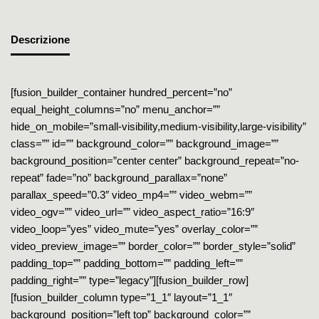
Descrizione
[fusion_builder_container hundred_percent=”no”
equal_height_columns=”no” menu_anchor=””
hide_on_mobile=”small-visibility,medium-visibility,large-visibility”
class=”” id=”” background_color=”” background_image=””
background_position=”center center” background_repeat=”no-
repeat” fade=”no” background_parallax=”none”
parallax_speed=”0.3″ video_mp4=”” video_webm=””
video_ogv=”” video_url=”” video_aspect_ratio=”16:9″
video_loop=”yes” video_mute=”yes” overlay_color=””
video_preview_image=”” border_color=”” border_style=”solid”
padding_top=”” padding_bottom=”” padding_left=””
padding_right=”” type=”legacy”][fusion_builder_row]
[fusion_builder_column type=”1_1″ layout=”1_1″
background_position=”left top” background_color=””