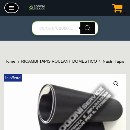
0
Vai
al
contenuto
Home
\
RICAMBI TAPIS ROULANT DOMESTICO
\
Nastri Tapis R
In offerta!