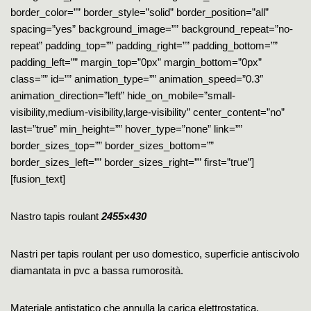
border_color=”” border_style=”solid” border_position=”all”
spacing=”yes” background_image=”” background_repeat=”no-
repeat” padding_top=”” padding_right=”” padding_bottom=””
padding_left=”” margin_top=”0px” margin_bottom=”0px”
class=”” id=”” animation_type=”” animation_speed=”0.3″
animation_direction=”left” hide_on_mobile=”small-
visibility,medium-visibility,large-visibility” center_content=”no”
last=”true” min_height=”” hover_type=”none” link=””
border_sizes_top=”” border_sizes_bottom=””
border_sizes_left=”” border_sizes_right=”” first=”true”]
[fusion_text]
Nastro tapis roulant
2455×430
Nastri per tapis roulant per uso domestico, superficie antiscivolo
diamantata in pvc a bassa rumorosità.
Materiale antistatico che annulla la carica elettrostatica.