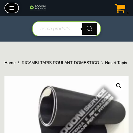
0
Vai
al
contenuto
Home
\
RICAMBI TAPIS ROULANT DOMESTICO
\
Nastri Tapis R