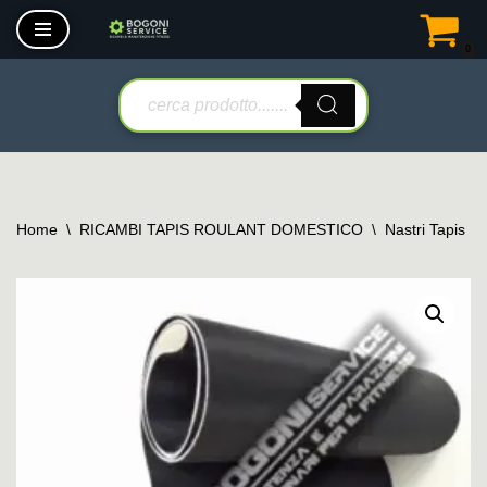
0
Vai
al
contenuto
Home
\
RICAMBI TAPIS ROULANT DOMESTICO
\
Nastri Tapis R