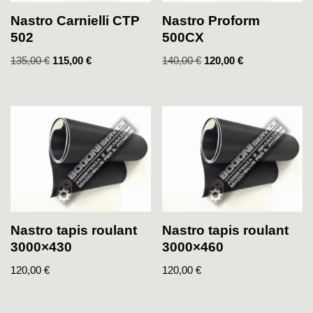
Nastro Carnielli CTP
Nastro Proform
502
500CX
135,00
€
115,00
€
140,00
€
120,00
€
Nastro tapis roulant
Nastro tapis roulant
3000×430
3000×460
120,00
€
120,00
€