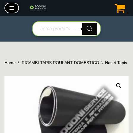
0
Vai
al
contenuto
Home
\
RICAMBI TAPIS ROULANT DOMESTICO
\
Nastri Tapis R