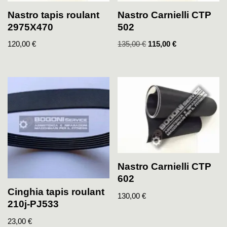
Nastro tapis roulant
Nastro Carnielli CTP
2975X470
502
120,00
€
135,00
€
115,00
€
Nastro Carnielli CTP
602
Cinghia tapis roulant
130,00
€
210j-PJ533
23,00
€