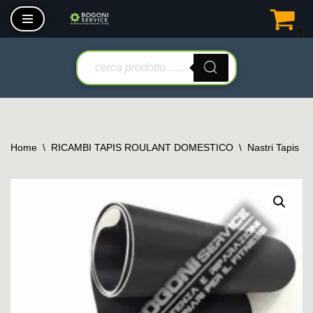
0
Vai
al
contenuto
Home
\
RICAMBI TAPIS ROULANT DOMESTICO
\
Nastri Tapis R