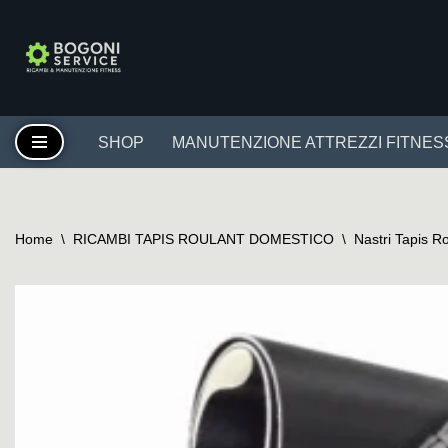
Vai
al
contenuto
SHOP
MANUTENZIONE ATTREZZI FITNES
Home
\
RICAMBI TAPIS ROULANT DOMESTICO
\
Nastri Tapis R