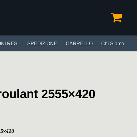
0
NI RESI
SPEDIZIONE
CARRELLO
Chi Siamo
 roulant 2555×420
55×420