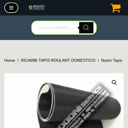
0
Vai
al
contenuto
Home
\
RICAMBI TAPIS ROULANT DOMESTICO
\
Nastri Tapis R