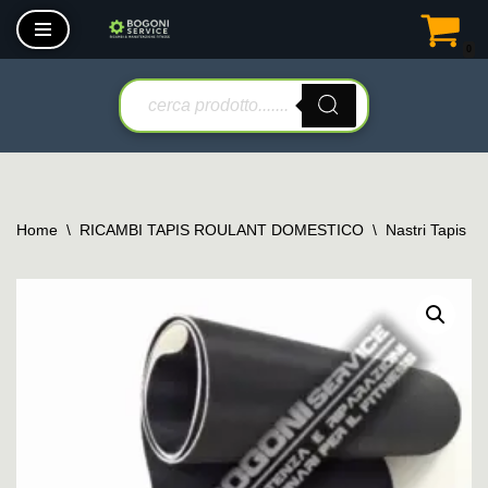
0
Vai
al
contenuto
Home
\
RICAMBI TAPIS ROULANT DOMESTICO
\
Nastri Tapis R