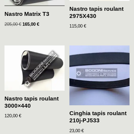
Nastro tapis roulant
Nastro Matrix T3
2975X430
205,00
€
165,00
€
115,00
€
Nastro tapis roulant
3000×440
Cinghia tapis roulant
120,00
€
210j-PJ533
23,00
€