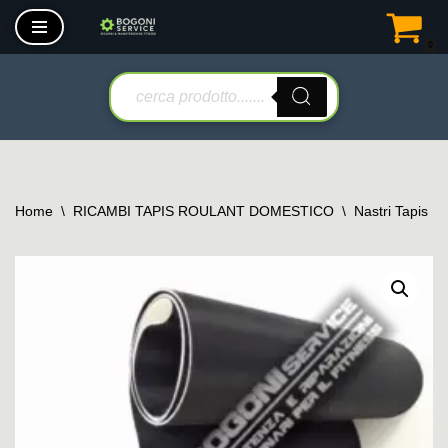
0
Vai
al
contenuto
Home
\
RICAMBI TAPIS ROULANT DOMESTICO
\
Nastri Tapis R