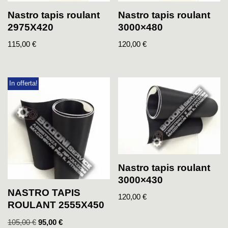
Nastro tapis roulant
Nastro tapis roulant
2975X420
3000×480
115,00
€
120,00
€
In offerta!
Nastro tapis roulant
3000×430
NASTRO TAPIS
120,00
€
ROULANT 2555X450
105,00
€
95,00
€