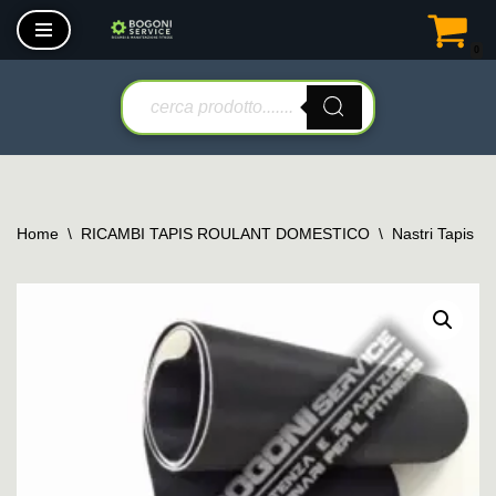
0
Vai
al
contenuto
Home
\
RICAMBI TAPIS ROULANT DOMESTICO
\
Nastri Tapis R