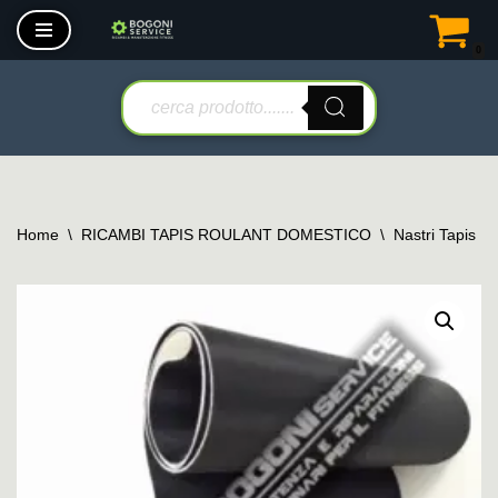
0
Vai
al
contenuto
Home
\
RICAMBI TAPIS ROULANT DOMESTICO
\
Nastri Tapis R