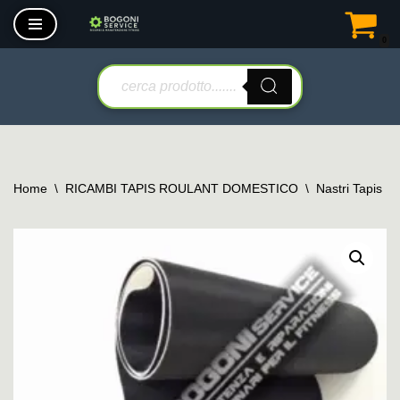
0
Vai
al
contenuto
Home
\
RICAMBI TAPIS ROULANT DOMESTICO
\
Nastri Tapis R