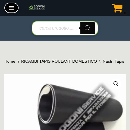
0
Vai
al
contenuto
Home
\
RICAMBI TAPIS ROULANT DOMESTICO
\
Nastri Tapis R