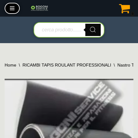
0
Vai
al
contenuto
Home
\
RICAMBI TAPIS ROULANT PROFESSIONALI
\
Nastro Tap