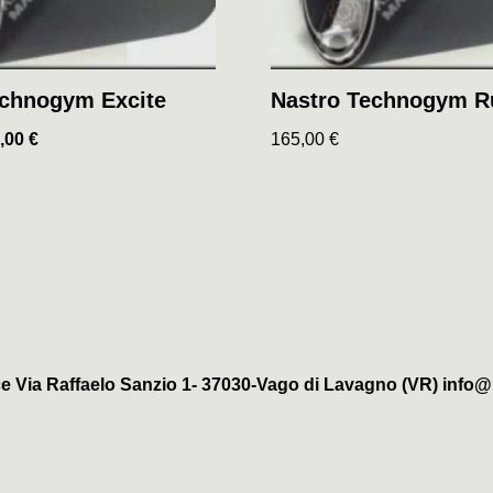
echnogym Excite
Nastro Technogym R
,00
€
165,00
€
e Via Raffaelo Sanzio 1- 37030-Vago di Lavagno (VR) info@b