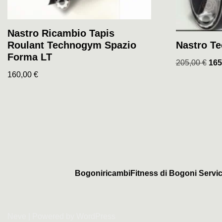
Nastro Ricambio Tapis
Roulant Technogym Spazio
Nastro T
Forma LT
205,00
€
165
160,00
€
BogoniricambiFitness di Bogoni Servic
Neve
| Powered by
WordPress