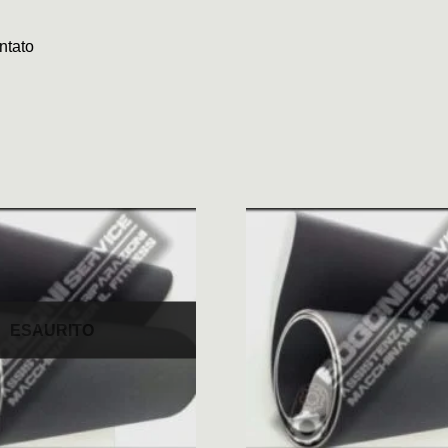
ntato
ESAURITO