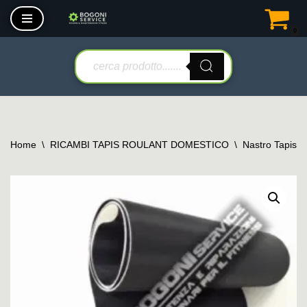
0
Vai
al
contenuto
Home
\
RICAMBI TAPIS ROULANT DOMESTICO
\
Nastro Tapis 