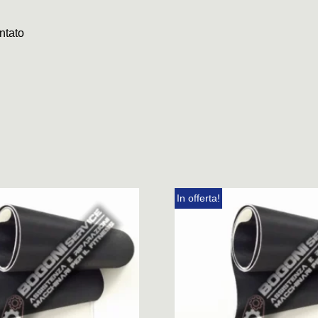
ntato
In offerta!