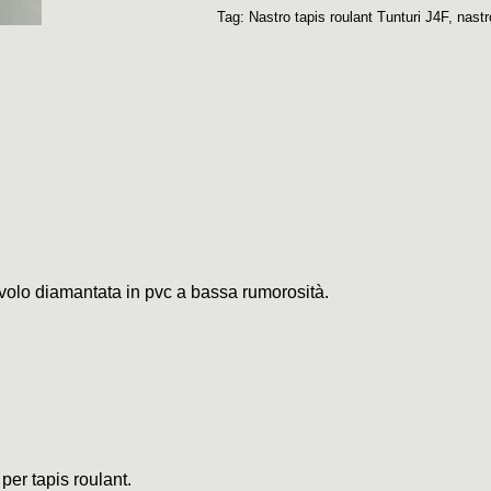
Tag:
Nastro tapis roulant Tunturi J4F
,
nastr
civolo diamantata in pvc a bassa rumorosità.
 per tapis roulant.