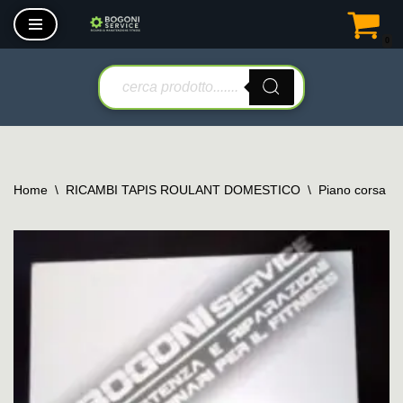
0
Vai
al
contenuto
Home
\
RICAMBI TAPIS ROULANT DOMESTICO
\
Piano corsa ta