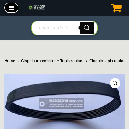
0
Vai
al
contenuto
Home
\
Cinghia trasmissione Tapis roulant
\
Cinghia tapis roulant