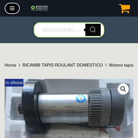
0
Vai
al
contenuto
Home
\
RICAMBI TAPIS ROULANT DOMESTICO
\
Motore tapis r
In offerta!