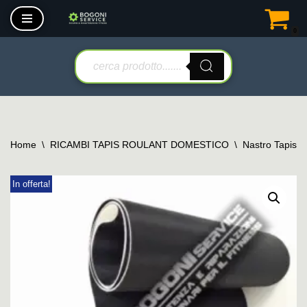
0
Vai
al
contenuto
Home
\
RICAMBI TAPIS ROULANT DOMESTICO
\
Nastro Tapis 
In offerta!